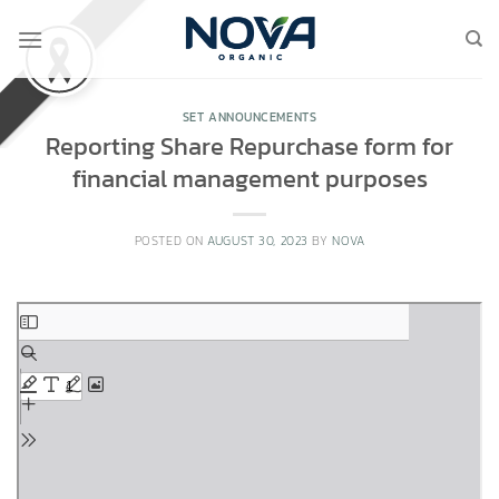
Skip
to
content
SET ANNOUNCEMENTS
Reporting Share Repurchase form for
financial management purposes
POSTED ON
AUGUST 30, 2023
BY
NOVA
Skip
to
PDF
content