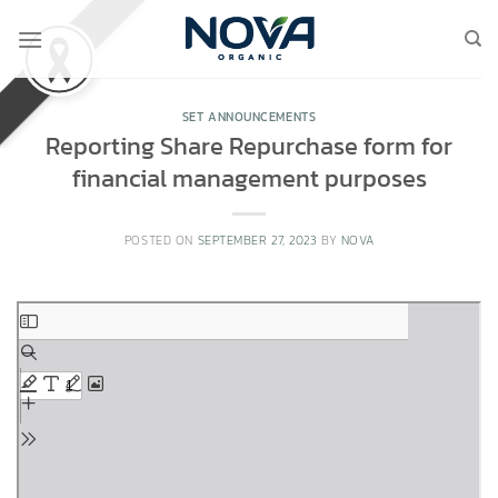
Skip
to
content
SET ANNOUNCEMENTS
Reporting Share Repurchase form for
financial management purposes
POSTED ON
SEPTEMBER 27, 2023
BY
NOVA
Skip
to
PDF
content