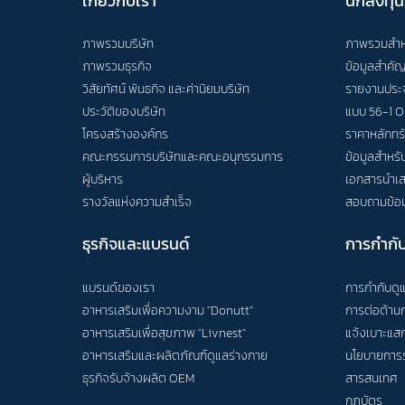
เกี่ยวกับเรา
นักลงทุน
ภาพรวมบริษัท
ภาพรวมสำหร
ภาพรวมธุรกิจ
ข้อมูลสำคั
วิสัยทัศน์ พันธกิจ และค่านิยมบริษัท
รายงานประ
ประวัติของบริษัท
แบบ 56-1 O
โครงสร้างองค์กร
ราคาหลักทร
คณะกรรมการบริษัทและคณะอนุกรรมการ
ข้อมูลสำหรับผ
ผู้บริหาร
เอกสารนำเส
รางวัลแห่งความสำเร็จ
สอบถามข้อม
ธุรกิจและแบรนด์
การกำกับ
แบรนด์ของเรา
การกำกับดูแ
อาหารเสริมเพื่อความงาม "Donutt
"
การต่อต้านก
อาหารเสริมเพื่อสุขภาพ "Livnest"
แจ้งเบาะแสก
อาหารเสริมและผลิตภัณฑ์ดูแลร่างกาย
นโยบายการร
ธุรกิจรับจ้างผลิต OEM
สารสนเทศ
กฎบัตร