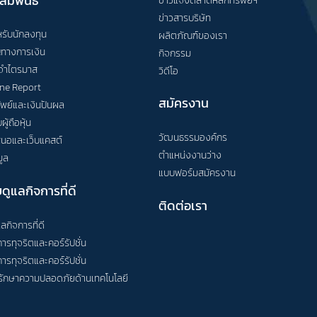
สัมพันธ์
ข่าวสารบริษัท
ับนักลงทุน
ผลิตภัณฑ์ของเรา
ญทางการเงิน
กิจกรรม
จำไตรมาส
วิดีโอ
ne Report
สมัครงาน
ัพย์และเงินปันผล
ู้ถือหุ้น
วัฒนธรรมองค์กร
นอและเว็บแคสต์
ตำแหน่งงานว่าง
ูล
แบบฟอร์มสมัครงาน
ดูแลกิจการที่ดี
ติดต่อเรา
ลกิจการที่ดี
ารทุจริตและคอร์รัปชั่น
ารทุจริตและคอร์รัปชั่น
ักษาความปลอดภัยด้านเทคโนโลยี