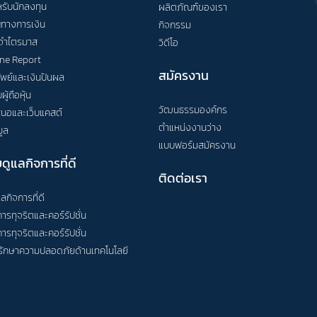
ับนักลงทุน
ผลิตภัณฑ์ของเรา
ญทางการเงิน
กิจกรรม
จำไตรมาส
วิดีโอ
ne Report
สมัครงาน
ัพย์และเงินปันผล
ู้ถือหุ้น
วัฒนธรรมองค์กร
นอและเว็บแคสต์
ตำแหน่งงานว่าง
ูล
แบบฟอร์มสมัครงาน
ดูแลกิจการที่ดี
ติดต่อเรา
ลกิจการที่ดี
ารทุจริตและคอร์รัปชั่น
ารทุจริตและคอร์รัปชั่น
ักษาความปลอดภัยด้านเทคโนโลยี