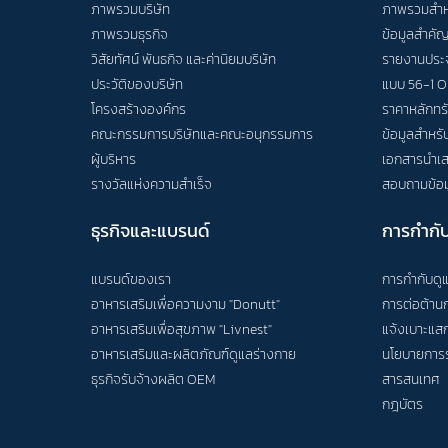
ภาพรวมบริษัท
ภาพรวมสำหร
ภาพรวมธุรกิจ
ข้อมูลสำคั
วิสัยทัศน์ พันธกิจ และค่านิยมบริษัท
รายงานประ
ประวัติของบริษัท
แบบ 56-1 O
โครงสร้างองค์กร
ราคาหลักทร
คณะกรรมการบริษัทและคณะอนุกรรมการ
ข้อมูลสำหรับผ
ผู้บริหาร
เอกสารนำเส
รางวัลแห่งความสำเร็จ
สอบถามข้อม
ธุรกิจและแบรนด์
การกำกับ
แบรนด์ของเรา
การกำกับดูแ
อาหารเสริมเพื่อความงาม "Donutt
"
การต่อต้านก
อาหารเสริมเพื่อสุขภาพ "Livnest"
แจ้งเบาะแสก
อาหารเสริมและผลิตภัณฑ์ดูแลร่างกาย
นโยบายการร
ธุรกิจรับจ้างผลิต OEM
สารสนเทศ
กฎบัตร