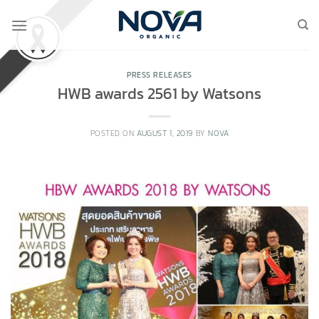
Skip
to
content
PRESS RELEASES
HWB awards 2561 by Watsons
POSTED ON
AUGUST 1, 2019
BY
NOVA