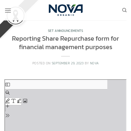
Skip
to
content
SET ANNOUNCEMENTS
Reporting Share Repurchase form for
financial management purposes
POSTED ON
SEPTEMBER 29, 2023
BY
NOVA
Skip
to
PDF
content