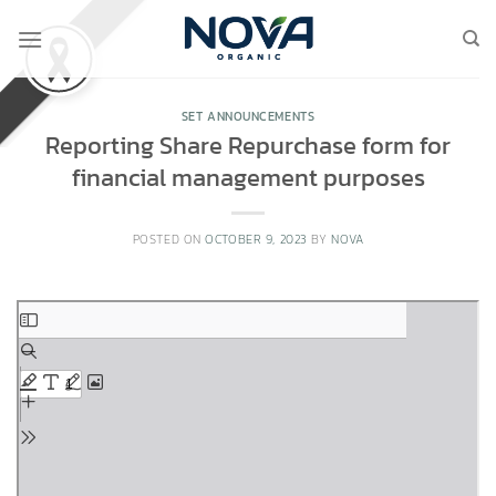
Skip
to
content
SET ANNOUNCEMENTS
Reporting Share Repurchase form for
financial management purposes
POSTED ON
OCTOBER 9, 2023
BY
NOVA
Skip
to
PDF
content