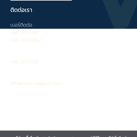
ติดต่อเรา
เบอร์ติดต่อ :
+66 2417 1130
+66 2417 1136-7
โทรสาร :
+66 2417 1138
อีเมล :
info@nova-organic.com
ข้อกำหนดและเงื่อนไข
นโยบายคุ้มครอง
ข้อมูลส่วนบุคคล
นโยบายการใช้งานคุกกี้
แผนผังเว็บไซต์